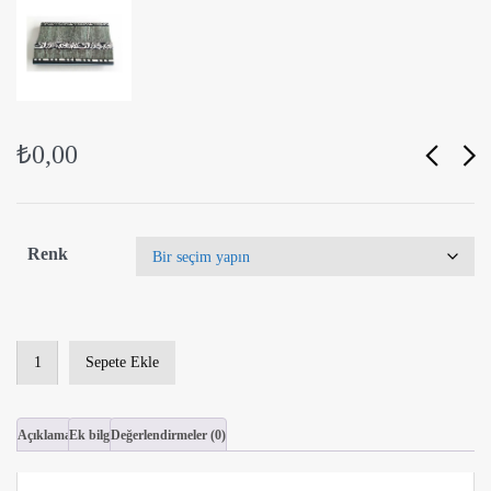
₺
0,00
Renk
7111
Sepete Ekle
Lamine
Profil
adet
Açıklama
Ek bilgi
Değerlendirmeler (0)