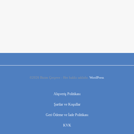
OZL-50 Lamine Profil
₺
0,00
©2026 Bizim Çerçeve - Her hakkı saklıdır.
WordPress
.
Alışveriş Politikası
Şartlar ve Koşullar
Geri Ödeme ve İade Politikası
KVK