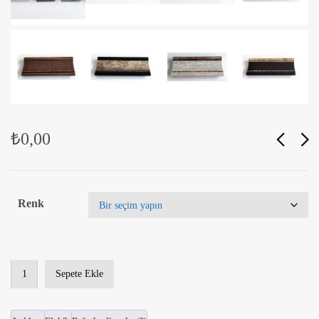
₺
0,00
Renk
OZL-
Sepete Ekle
50
Lamine