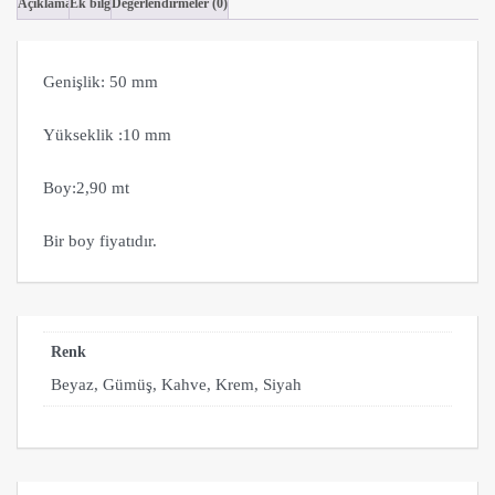
Profil
Açıklama
Ek bilgi
Değerlendirmeler (0)
adet
Genişlik: 50 mm
Yükseklik :10 mm
Boy:2,90 mt
Bir boy fiyatıdır.
Renk
Beyaz, Gümüş, Kahve, Krem, Siyah