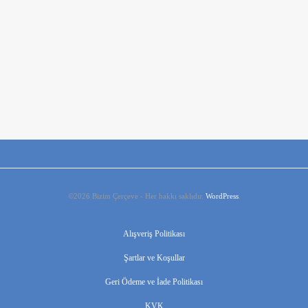
100 Lamine Profil
©2026 Bizim Çerçeve - Her hakkı saklıdır.
WordPress
.
Alışveriş Politikası
Şartlar ve Koşullar
Geri Ödeme ve İade Politikası
KVK