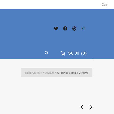
Giriş
₺
0,00
0
Bizim Çerçeve
>
Ürünler
>
A4 Beyaz Lamine Çerçeve