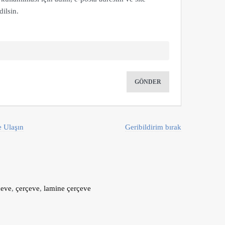
ilsin.
e Ulaşın
Geribildirim bırak
çeve
,
çerçeve
,
lamine çerçeve