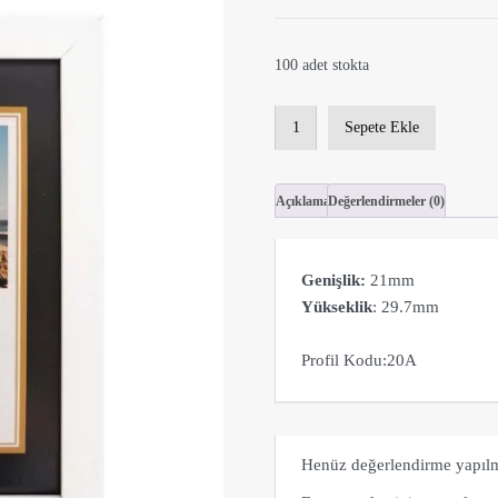
100 adet stokta
A4
Sepete Ekle
Beyaz
Lamine
Çerçeve
Açıklama
Değerlendirmeler (0)
adet
Genişlik:
21mm
Yükseklik
: 29.7mm
Profil Kodu:20A
Henüz değerlendirme yapıl