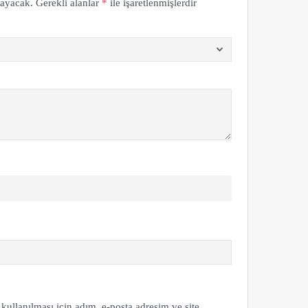
mayacak.
Gerekli alanlar
*
ile işaretlenmişlerdir
ullanılması için adım, e-posta adresim ve site