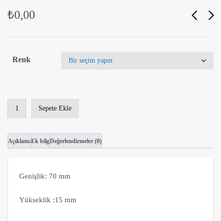
₺
0,00
Renk
69A
Sepete Ekle
Lamine
Profil
adet
Açıklama
Ek bilgi
Değerlendirmeler (0)
Genişlik: 70 mm
Yükseklik :15 mm