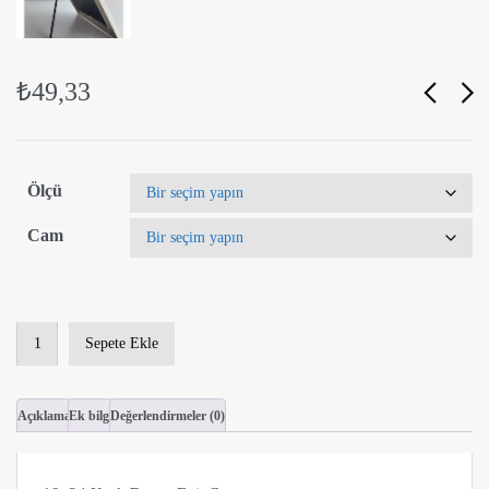
₺
49,33
Ölçü
Cam
18x24
Sepete Ekle
Kırık
Beyaz
Enj.
Açıklama
Ek bilgi
Değerlendirmeler (0)
Çerçeve
adet