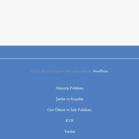
Koyu Kahve Ahşap Çerçeve
Fiyat
₺
86,68
–
₺
122,05
aralığı:
₺86,68
-
₺122,05
©2026 Bizim Çerçeve - Her hakkı saklıdır.
WordPress
.
Alışveriş Politikası
Şartlar ve Koşullar
Geri Ödeme ve İade Politikası
KVK
Yardım