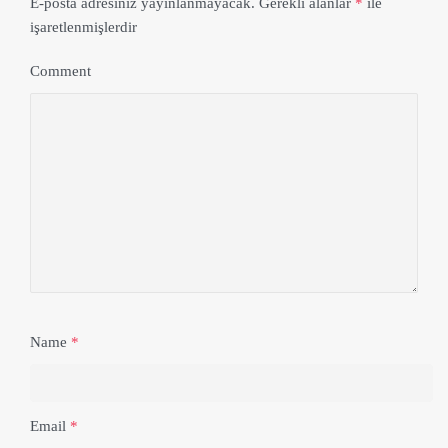
E-posta adresiniz yayınlanmayacak.
Gerekli alanlar
*
ile
işaretlenmişlerdir
Comment
Name
*
Email
*