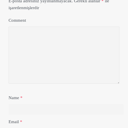
E-posta adresiniz yayınlanmayacak.
Gerekli alanlar
*
ile
işaretlenmişlerdir
Comment
Name
*
Email
*