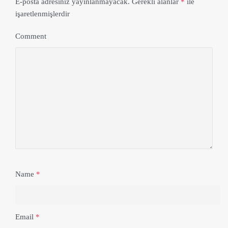
E-posta adresiniz yayınlanmayacak.
Gerekli alanlar
*
ile
işaretlenmişlerdir
Comment
Name
*
Email
*