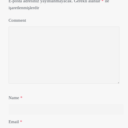
E-posta adresiniz yayınlanmayacak.
Gerekli alanlar
*
ile
işaretlenmişlerdir
Comment
Name
*
Email
*